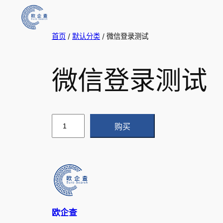
首页
/
默认分类
/ 微信登录测试
微信登录测试
微
购买
信
登
录
测
试
数
量
欧企查