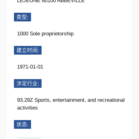
LEJEUNE 80100 ABBEVILLE
类型:
1000 Sole proprietorship
建立时间:
1971-01-01
涉足行业:
93.29Z Sports, entertainment, and recreational
activities
状态: