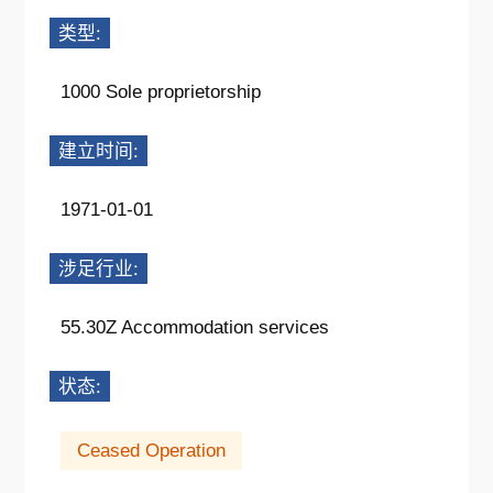
类型:
1000 Sole proprietorship
建立时间:
1971-01-01
涉足行业:
55.30Z Accommodation services
状态:
Ceased Operation