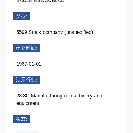
BAULE-ESCOUBLAC
类型:
5599 Stock company (unspecified)
建立时间:
1967-01-01
涉足行业:
28.3C Manufacturing of machinery and
equipment
状态: