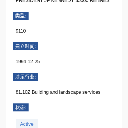
PRESIDENT JF KENNEDY 35000 RENNES
类型:
9110
建立时间:
1994-12-25
涉足行业:
81.10Z Building and landscape services
状态:
Active