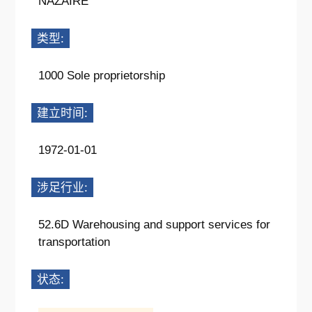
NAZAIRE
类型:
1000 Sole proprietorship
建立时间:
1972-01-01
涉足行业:
52.6D Warehousing and support services for
transportation
状态: