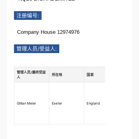
注册编号:
Company House 12974976
管理人员/受益人:
管理人员/最终受益
所在地
国家
描述
人
Ownership
shares
75%-100%,
Gillian Meier
Exeter
England
rights 75
right to ap
and remo
directors