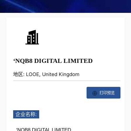
‘NQB8 DIGITAL LIMITED
地区: LOOE, United Kingdom
打印预览
企业名称:
‘NQB8 DIGITAL LIMITED