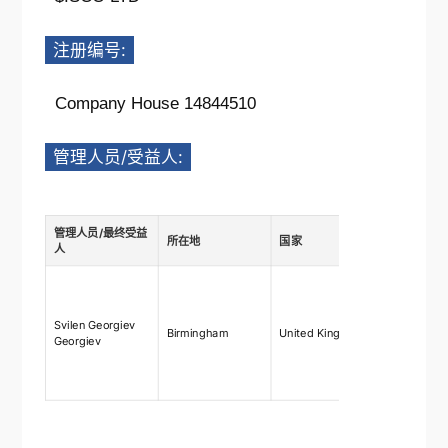
注册编号:
Company House 14844510
管理人员/受益人:
管理人员/最终受益
所在地
国家
描述
人
Ownership
shares
75%-100%,
Svilen Georgiev
Birmingham
United Kingdom
rights 75
Georgiev
right to ap
and remo
directors