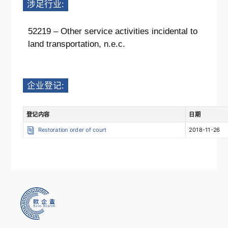
涉足行业:
52219 – Other service activities incidental to
land transportation, n.e.c.
企业登记:
登记内容
日期
Restoration order of court
2018-11-26