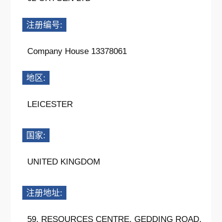
注册编号:
Company House 13378061
地区:
LEICESTER
国家:
UNITED KINGDOM
注册地址:
59, RESOURCES CENTRE, GEDDING ROAD,