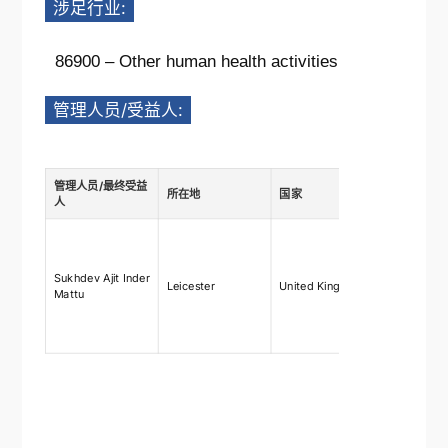
涉足行业:
86900 – Other human health activities
管理人员/受益人:
管理人员/最终受益
所在地
国家
描述
人
Ownership
shares
75%-100%,
Sukhdev Ajit Inder
Leicester
United Kingdom
rights 75
Mattu
right to ap
and remo
directors