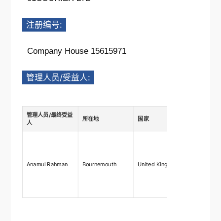
注册编号:
Company House 15615971
管理人员/受益人:
管理人员/最终受益
所在地
国家
描述
人
Ownership
shares
75%-100%,
Anamul Rahman
Bournemouth
United Kingdom
rights 75
right to ap
and remo
directors