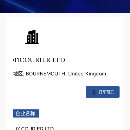
01COURIER LTD
地区: BOURNEMOUTH, United Kingdom
打印预览
企业名称:
01COURIER LTD