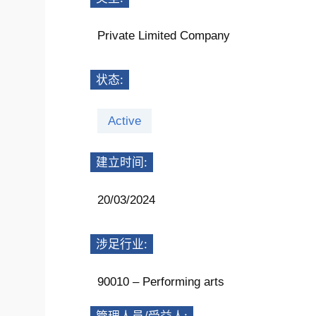
Private Limited Company
状态:
Active
建立时间:
20/03/2024
涉足行业:
90010 – Performing arts