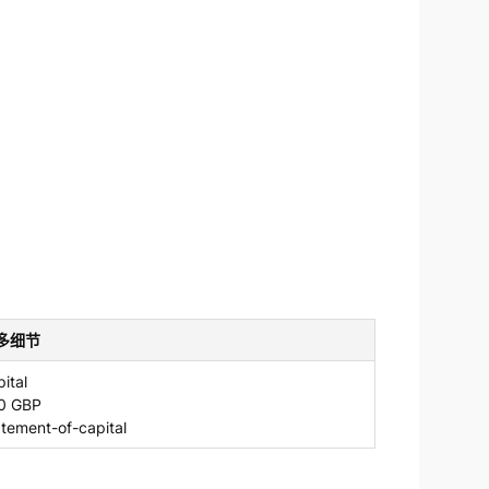
多细节
ital
0 GBP
atement-of-capital