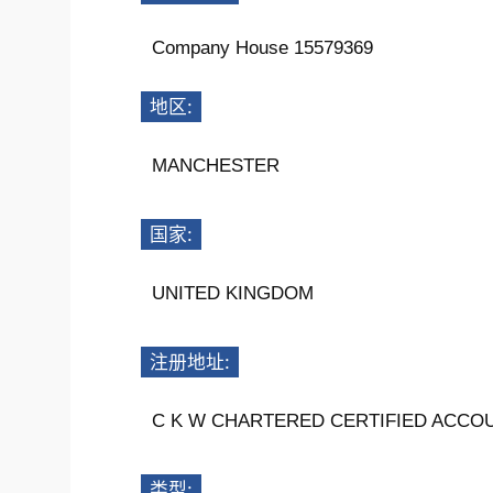
Company House 15579369
地区:
MANCHESTER
国家:
UNITED KINGDOM
注册地址:
C K W CHARTERED CERTIFIED ACCOU
类型: