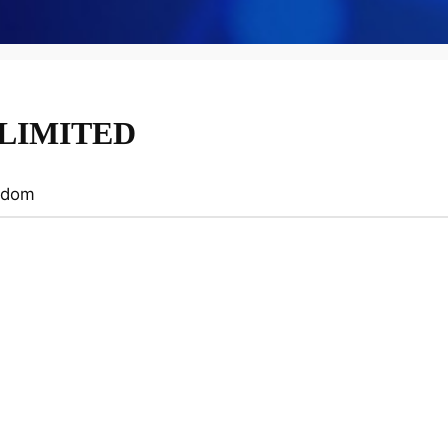
 LIMITED
gdom