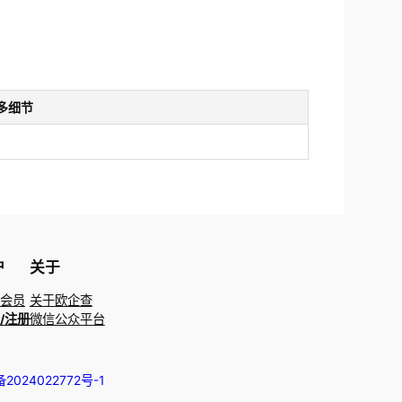
多细节
户
关于
会员
关于欧企查
/注册
微信公众平台
备2024022772号-1