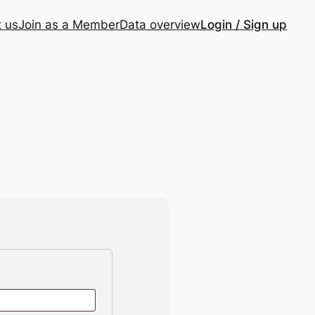
 us
Join as a Member
Data overview
Login / Sign up