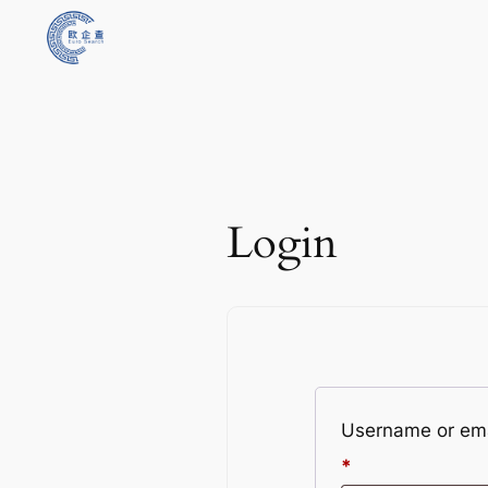
Skip
to
content
Login
Username or ema
*