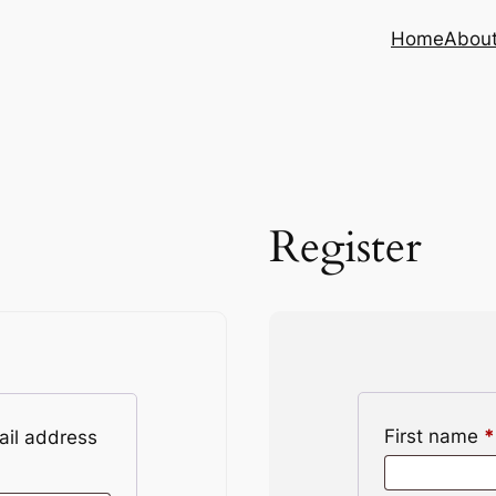
Home
About
Register
First name
*
il address